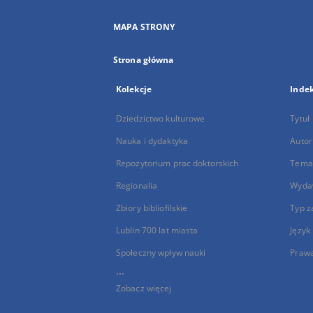
MAPA STRONY
Strona główna
Kolekcje
Inde
Dziedzictwo kulturowe
Tytuł
Nauka i dydaktyka
Autor
Repozytorium prac doktorskich
Temat
Regionalia
Wyda
Zbiory bibliofilskie
Typ z
Lublin 700 lat miasta
Język
Społeczny wpływ nauki
Praw
...
Zobacz więcej