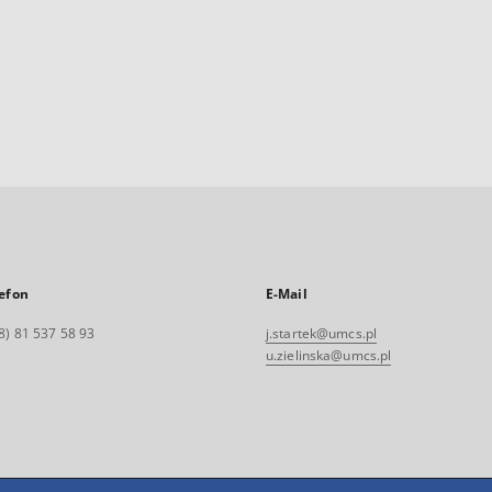
efon
E-Mail
8) 81 537 58 93
j.startek@umcs.pl
u.zielinska@umcs.pl