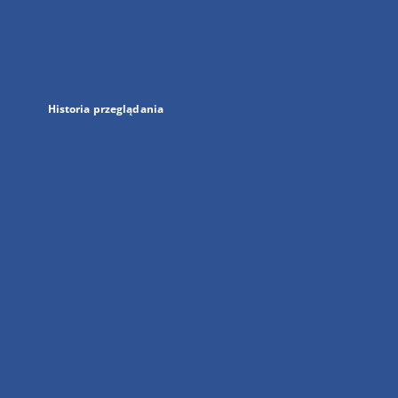
w
nowej
karcie
Historia przeglądania