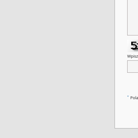
Wpisz
*
Pol