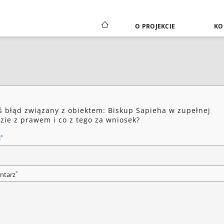
O PROJEKCIE
KO
ś błąd związany z obiektem: Biskup Sapieha w zupełnej
zie z prawem i co z tego za wniosek?
*
l
*
ntarz