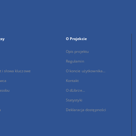
ksy
O Projekcie
Opis projektu
Regulamin
 i słowa kluczowe
O koncie użytkownika...
wca
Kontakt
asobu
O dLibrze...
Statystyki
a
Deklaracja dostępności