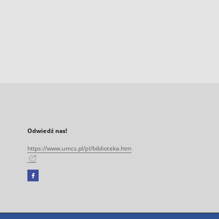
Odwiedź nas!
https://www.umcs.pl/pl/biblioteka.htm
Facebook
Link
zewnętrzny,
otworzy
się