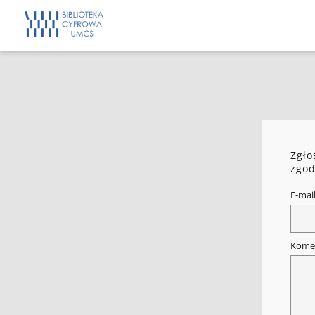
Zgło
zgod
E-mai
Kome