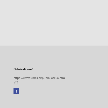
Odwiedź nas!
https://www.umcs.pl/pl/biblioteka.htm
Facebook
Link
zewnętrzny,
otworzy