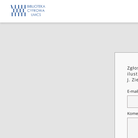
Zgło
ilus
J. Z
E-mai
Kome