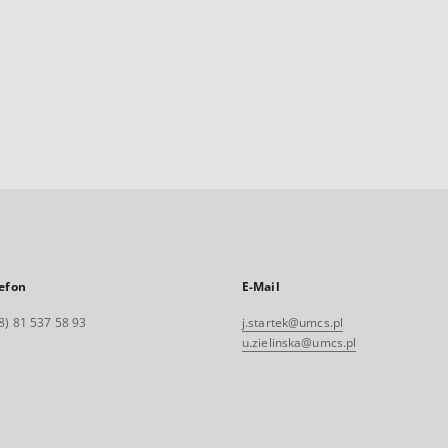
efon
E-Mail
8) 81 537 58 93
j.startek@umcs.pl
u.zielinska@umcs.pl