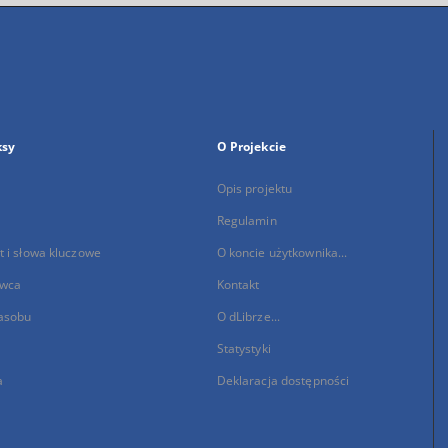
ksy
O Projekcie
Opis projektu
Regulamin
 i słowa kluczowe
O koncie użytkownika...
wca
Kontakt
asobu
O dLibrze...
Statystyki
a
Deklaracja dostępności