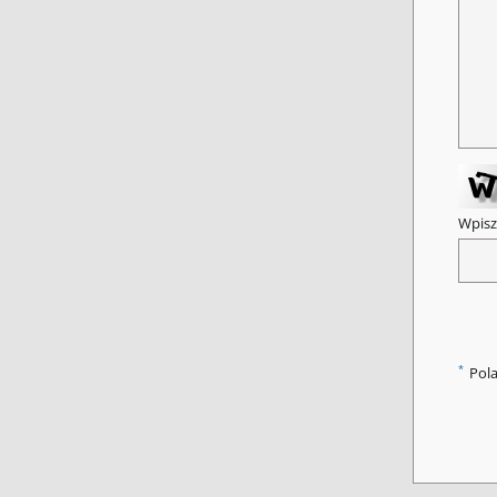
Wpisz
*
Pol