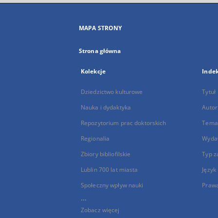
MAPA STRONY
Strona główna
Kolekcje
Inde
Dziedzictwo kulturowe
Tytuł
Nauka i dydaktyka
Autor
Repozytorium prac doktorskich
Temat
Regionalia
Wyda
Zbiory bibliofilskie
Typ z
Lublin 700 lat miasta
Język
Społeczny wpływ nauki
Praw
...
Zobacz więcej