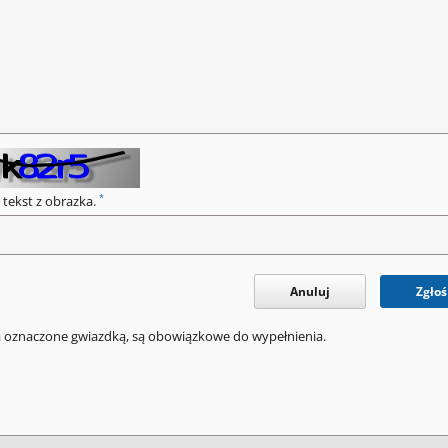
*
 tekst z obrazka.
Anuluj
Zgłoś
a oznaczone gwiazdką, są obowiązkowe do wypełnienia.