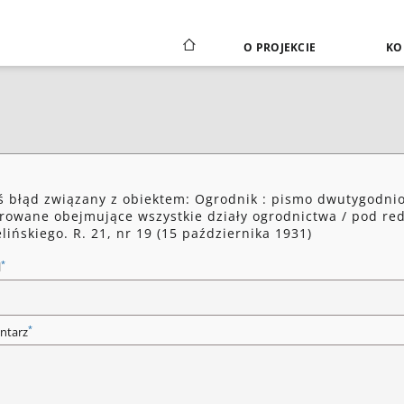
O PROJEKCIE
KO
ś błąd związany z obiektem: Ogrodnik : pismo dwutygodni
trowane obejmujące wszystkie działy ogrodnictwa / pod red
ielińskiego. R. 21, nr 19 (15 października 1931)
*
l
*
ntarz