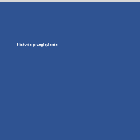
się
w
nowej
karcie
Historia przeglądania