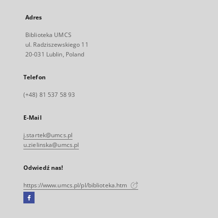
Adres
Biblioteka UMCS
ul. Radziszewskiego 11
20-031 Lublin, Poland
Telefon
(+48) 81 537 58 93
E-Mail
j.startek@umcs.pl
u.zielinska@umcs.pl
Odwiedź nas!
https://www.umcs.pl/pl/biblioteka.htm
Facebook
Link
zewnętrzny,