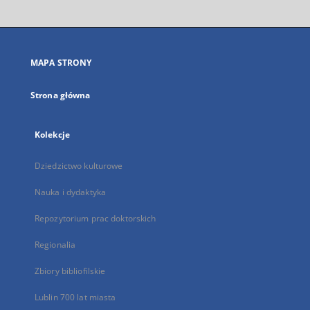
otworzy
się
w
nowej
MAPA STRONY
karcie
Strona główna
Kolekcje
Dziedzictwo kulturowe
Nauka i dydaktyka
Repozytorium prac doktorskich
Regionalia
Zbiory bibliofilskie
Lublin 700 lat miasta