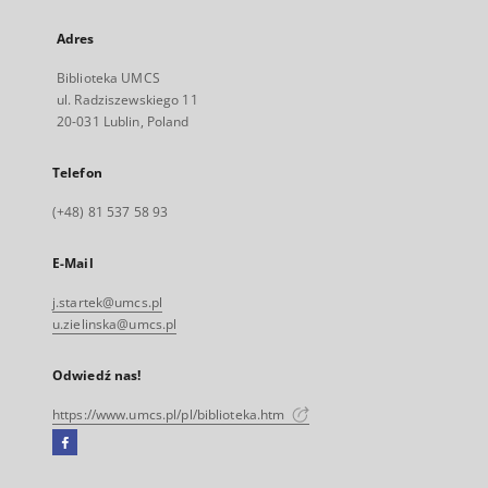
Adres
Biblioteka UMCS
ul. Radziszewskiego 11
20-031 Lublin, Poland
Telefon
(+48) 81 537 58 93
E-Mail
j.startek@umcs.pl
u.zielinska@umcs.pl
Odwiedź nas!
https://www.umcs.pl/pl/biblioteka.htm
Facebook
Link
zewnętrzny,