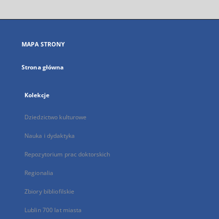
otworzy
się
w
nowej
MAPA STRONY
karcie
Strona główna
Kolekcje
Dziedzictwo kulturowe
Nauka i dydaktyka
Repozytorium prac doktorskich
Regionalia
Zbiory bibliofilskie
Lublin 700 lat miasta