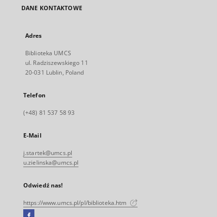
DANE KONTAKTOWE
Adres
Biblioteka UMCS
ul. Radziszewskiego 11
20-031 Lublin, Poland
Telefon
(+48) 81 537 58 93
E-Mail
j.startek@umcs.pl
u.zielinska@umcs.pl
Odwiedź nas!
https://www.umcs.pl/pl/biblioteka.htm
Facebook