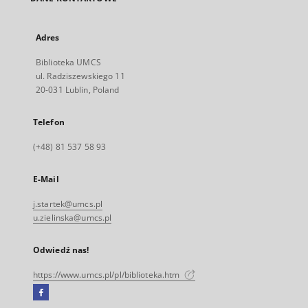
Adres
Biblioteka UMCS
ul. Radziszewskiego 11
20-031 Lublin, Poland
Telefon
(+48) 81 537 58 93
E-Mail
j.startek@umcs.pl
u.zielinska@umcs.pl
Odwiedź nas!
https://www.umcs.pl/pl/biblioteka.htm
Facebook
Link