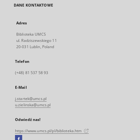
DANE KONTAKTOWE
Adres
Biblioteka UMCS
ul. Radziszewskiego 11
20-031 Lublin, Poland
Telefon
(+48) 81 537 58 93
E-Mail
j.startek@umcs.pl
u.zielinska@umcs.pl
Odwiedź nas!
https://www.umcs.pl/pl/biblioteka.htm
Facebook