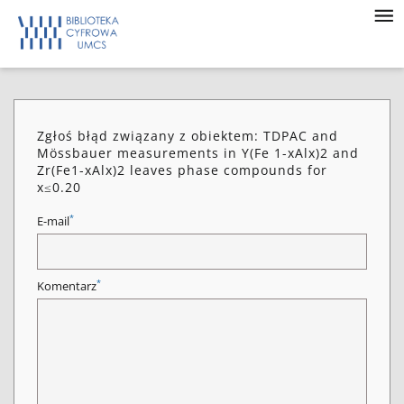
Zgłoś błąd związany z obiektem: TDPAC and
Mössbauer measurements in Y(Fe 1-xAlx)2 and
Zr(Fe1-xAlx)2 leaves phase compounds for
x≤0.20
*
E-mail
*
Komentarz