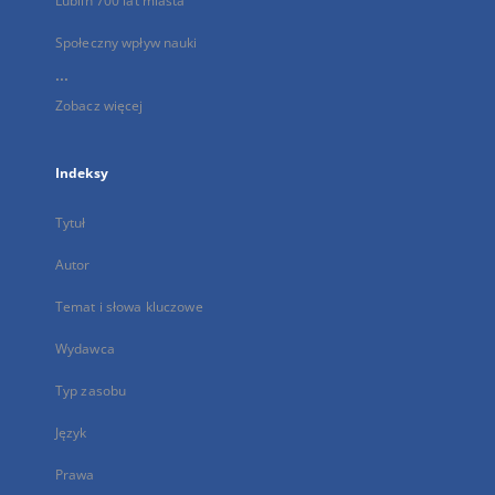
Lublin 700 lat miasta
Społeczny wpływ nauki
...
Zobacz więcej
Indeksy
Tytuł
Autor
Temat i słowa kluczowe
Wydawca
Typ zasobu
Język
Prawa