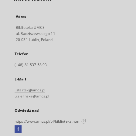
Adres
Biblioteka UMCS
ul. Radziszewskiego 11
20-031 Lublin, Poland
Telefon
(+48) 81 537 58 93
E-Mail
j.startek@umcs.pl
u.zielinska@umcs.pl
Odwiedź nas!
https://www.umcs.pl/pl/biblioteka.htm
Facebook
Link