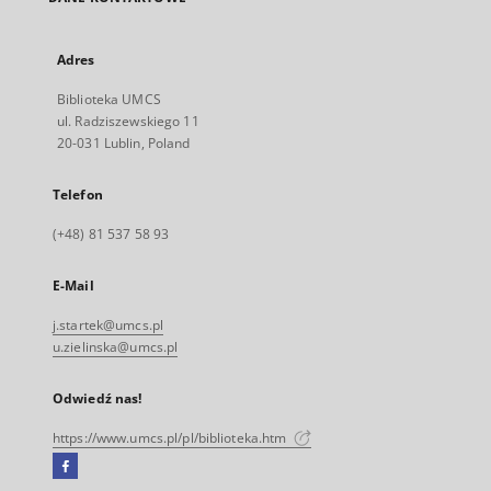
Adres
Biblioteka UMCS
ul. Radziszewskiego 11
20-031 Lublin, Poland
Telefon
(+48) 81 537 58 93
E-Mail
j.startek@umcs.pl
u.zielinska@umcs.pl
Odwiedź nas!
https://www.umcs.pl/pl/biblioteka.htm
Facebook
Link