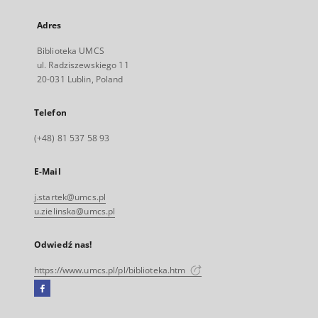
Adres
Biblioteka UMCS
ul. Radziszewskiego 11
20-031 Lublin, Poland
Telefon
(+48) 81 537 58 93
E-Mail
j.startek@umcs.pl
u.zielinska@umcs.pl
Odwiedź nas!
https://www.umcs.pl/pl/biblioteka.htm
Facebook
Link
zewnętrzny,