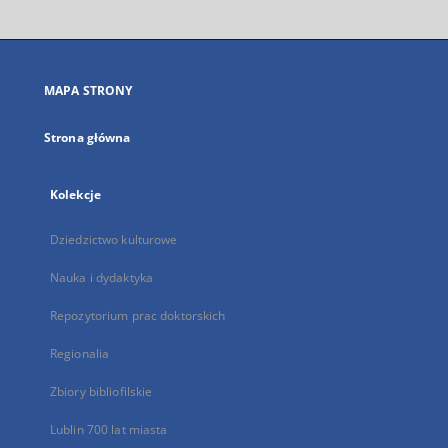
otworzy
się
w
nowej
MAPA STRONY
karcie
Strona główna
Kolekcje
Dziedzictwo kulturowe
Nauka i dydaktyka
Repozytorium prac doktorskich
Regionalia
Zbiory bibliofilskie
Lublin 700 lat miasta