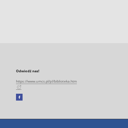
Odwiedź nas!
https://www.umcs.pl/pl/biblioteka.htm
Facebook
Link
zewnętrzny,
otworzy
się
w