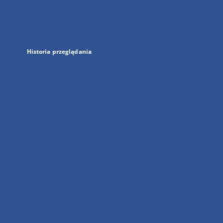
nowej
karcie
Historia przeglądania