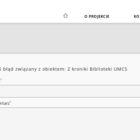
O PROJEKCIE
KO
ś błąd związany z obiektem: Z kroniki Biblioteki UMCS
*
l
*
ntarz