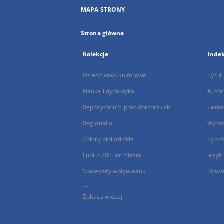
MAPA STRONY
Strona główna
Kolekcje
Inde
Dziedzictwo kulturowe
Tytuł
Nauka i dydaktyka
Autor
Repozytorium prac doktorskich
Temat
Regionalia
Wyda
Zbiory bibliofilskie
Typ z
Lublin 700 lat miasta
Język
Społeczny wpływ nauki
Praw
...
Zobacz więcej