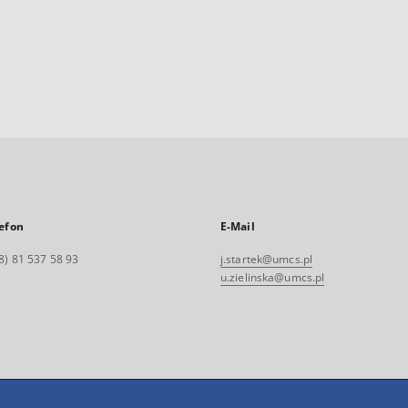
efon
E-Mail
8) 81 537 58 93
j.startek@umcs.pl
u.zielinska@umcs.pl