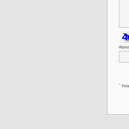
Wpisz
*
Pol