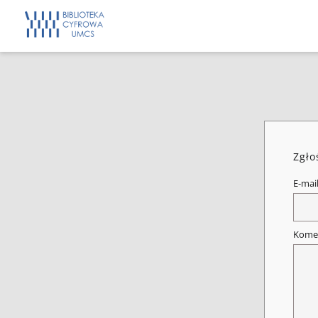
Zgło
E-mai
Kome