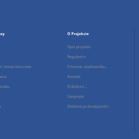
ksy
O Projekcie
Opis projektu
Regulamin
 i słowa kluczowe
O koncie użytkownika...
wca
Kontakt
asobu
O dLibrze...
Statystyki
a
Deklaracja dostępności