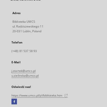
Adres
Biblioteka UMCS
ul. Radziszewskiego 11
20-031 Lublin, Poland
Telefon
(+48) 81 537 58 93
E-Mail
j.startek@umcs.pl
u.zielinska@umcs.pl
Odwiedź nas!
https://www.umcs.pl/pl/biblioteka.htm
Facebook
Link