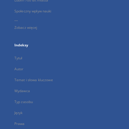
Lublin 700 lat miasta
Społeczny wpływ nauki
...
Zobacz więcej
Indeksy
Tytuł
Autor
Temat i słowa kluczowe
Wydawca
Typ zasobu
Język
Prawa