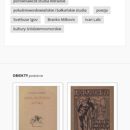
porównawcze studia literackie
południowosłowiańskie i bałkańskie studia
poezja
Svetlozar Igov
Branko Milkovic
Ivan Lalic
kultury śródziemnomorskie
OBIEKTY
podobne