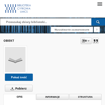
Wyszukiwanie zaawansowane
?
OBIEKT
Pokaż treść
Pobierz
OPIS
INFORMACJE
STRUKTURA