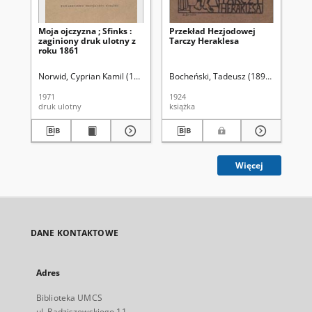
Moja ojczyzna ; Sfinks :
Przekład Hezjodowej
Rze
zaginiony druk ulotny z
Tarczy Heraklesa
pi
roku 1861
Norwid, Cyprian Kamil (1821-1883)
Bocheński, Tadeusz (1895-1962)
Gomulicki, Juliusz Wiktor (1909-20
Bo
1971
1924
192
druk ulotny
książka
ksi
Więcej
DANE KONTAKTOWE
Adres
Biblioteka UMCS
ul. Radziszewskiego 11