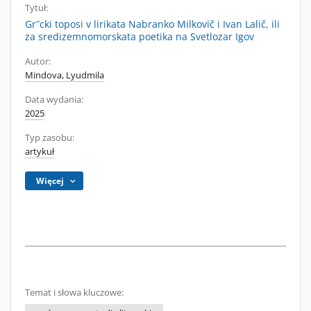
Tytuł:
Grʺcki toposi v lirikata Nabranko Milkovič i Ivan Lalič, ili
za sredizemnomorskata poetika na Svetlozar Igov
Autor:
Mindova, Lyudmila
Data wydania:
2025
Typ zasobu:
artykuł
Więcej
Temat i słowa kluczowe: