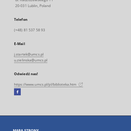
20-031 Lublin, Poland
Telefon
(+48) 81 537 58 93
E-Mail
j.startek@umcs.pl
u.zielinska@umcs.pl
Odwiedź nas!
https://www.umcs.pl/pl/biblioteka.htm
Facebook
Link
zewnętrzny,
otworzy
się
w
nowej
MAPA STRONY