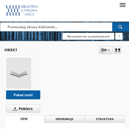
Wyszukiwanie zaawansowane
?
OBIEKT
Pokaż treść
Pobierz
OPIS
INFORMACJE
STRUKTURA