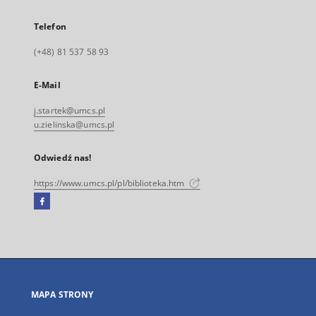
Telefon
(+48) 81 537 58 93
E-Mail
j.startek@umcs.pl
u.zielinska@umcs.pl
Odwiedź nas!
https://www.umcs.pl/pl/biblioteka.htm
Facebook
Link
zewnętrzny,
otworzy
się
w
nowej
MAPA STRONY
karcie