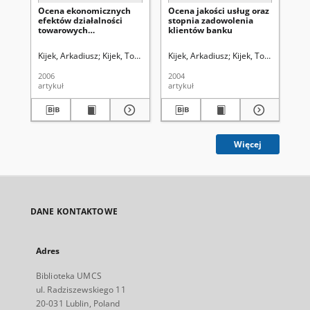
Ocena ekonomicznych
Ocena jakości usług oraz
Mo
efektów działalności
stopnia zadowolenia
in
towarowych
klientów banku
ry
gospodarstw rolnych w
latach 2003-2004
Kijek, Arkadiusz
Kijek, Tomasz
Wich, Urszula. Redaktor sekcji
Kijek, Arkadiusz
Kijek, Tomasz
Wich,
Kij
2006
2004
201
artykuł
artykuł
art
Więcej
DANE KONTAKTOWE
Adres
Biblioteka UMCS
ul. Radziszewskiego 11
20-031 Lublin, Poland