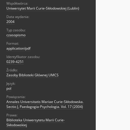
Współtwórca:
Uniwersytet Marii Curie-Skłodowskiej (Lublin)
Data wydania:
2004
Typ zasobu:
czasopismo
Format:
application/pdf
Identyfikator zasobu:
0239-4251
Źródło:
Zasoby Biblioteki Głównej UMCS
Język:
pol
Powiązania:
Annales Universitatis Mariae Curie-Skłodowska.
Sectio J, Paedagogia-Psychologia. Vol. 17 (2004)
Prawa:
Biblioteka Uniwersytetu Marii Curie-
Skłodowskiej