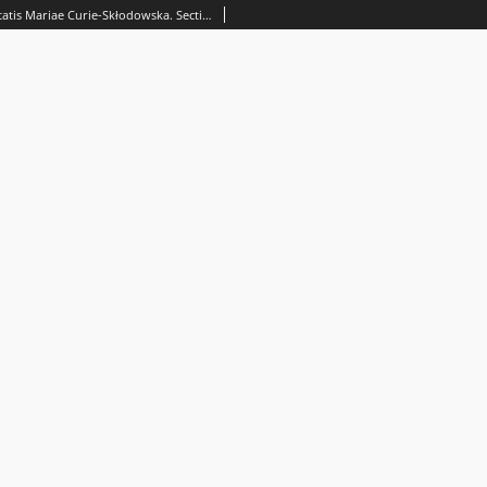
Annales Universitatis Mariae Curie-Skłodowska. Sectio J, Paedagogia-Psychologia. Vol. 17 (2004) - Spis treści