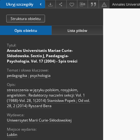
Ukryj szczegóły
Struktura obiektu
Opis obiektu
Lista plików
Tytuł:
Annales Universitatis Mariae Curie-
Skłodowska. Sectio J, Paedagogia-
Psychologia. Vol. 17 (2004) - Spis treści
Temat i słowa kluczowe:
pedagogika
;
psychologia
Opis:
streszczenia w języku polskim, rosyjskim,
angielskim
;
Redaktorzy naczelni sekcji: Vol. 1
(1988)-Vol. 28, 1(2014) Stanisław Popek ; Od vol.
28, 2 (2014) Ryszard Bera
Wydawca:
Uniwersytet Marii Curie-Skłodowskiej
Miejsce wydania:
Lublin