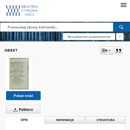
Wyszukiwanie zaawansowane
?
OBIEKT
Pokaż treść
Pobierz
OPIS
INFORMACJE
STRUKTURA