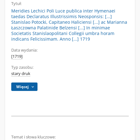
Tytuł:
Meridies Lechici Poli Luce publica inter Hymenaei
taedas Declaratus Illustrissimis Neosponsis: [...]
Stanislao Potocki, Capitaneo Haliciensi [...] ac Marianna
Łaszczowna Palatinide Belzensi [...] In minimae
Societatis Stanislaopolitani Collegii umbra horam
indicans Felicissimam. Anno [...] 1719
Data wydania:
[1719]
Typ zasobu:
stary druk
Więcej
Temat i słowa kluczowe: