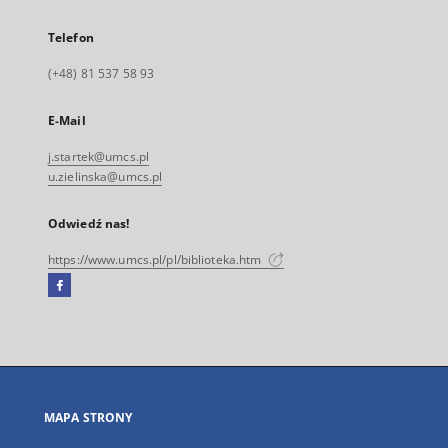
Telefon
(+48) 81 537 58 93
E-Mail
j.startek@umcs.pl
u.zielinska@umcs.pl
Odwiedź nas!
https://www.umcs.pl/pl/biblioteka.htm
Facebook
Link
zewnętrzny,
otworzy
się
w
nowej
MAPA STRONY
karcie