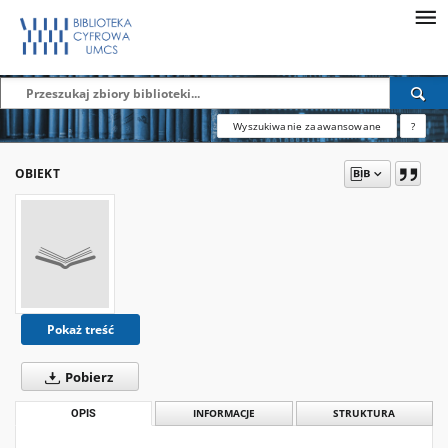
Wyszukiwanie zaawansowane
?
OBIEKT
Pokaż treść
Pobierz
OPIS
INFORMACJE
STRUKTURA