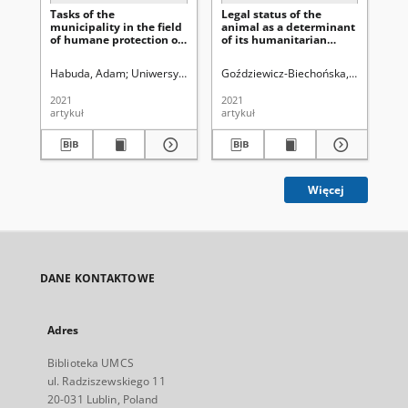
Tasks of the
Legal status of the
Po
municipality in the field
animal as a determinant
ma
of humane protection of
of its humanitarian
do
animals
protection
Habuda, Adam
Uniwersytet Marii Curie-Skłodowskiej (Lublin). Wydział 
Goździewicz-Biechońska, Justyna
Rud
Jac
2021
2021
202
artykuł
artykuł
art
Więcej
DANE KONTAKTOWE
Adres
Biblioteka UMCS
ul. Radziszewskiego 11
20-031 Lublin, Poland