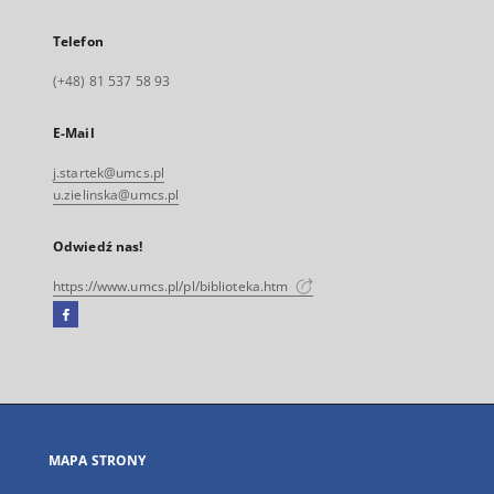
Telefon
(+48) 81 537 58 93
E-Mail
j.startek@umcs.pl
u.zielinska@umcs.pl
Odwiedź nas!
https://www.umcs.pl/pl/biblioteka.htm
Facebook
Link
zewnętrzny,
otworzy
się
w
nowej
MAPA STRONY
karcie