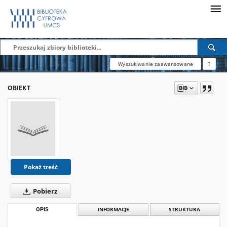
Wyszukiwanie zaawansowane
?
OBIEKT
Pokaż treść
Pobierz
OPIS
INFORMACJE
STRUKTURA