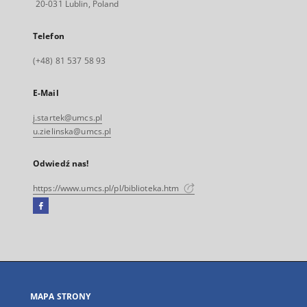
20-031 Lublin, Poland
Telefon
(+48) 81 537 58 93
E-Mail
j.startek@umcs.pl
u.zielinska@umcs.pl
Odwiedź nas!
https://www.umcs.pl/pl/biblioteka.htm
Facebook
Link
zewnętrzny,
otworzy
się
w
nowej
MAPA STRONY
karcie