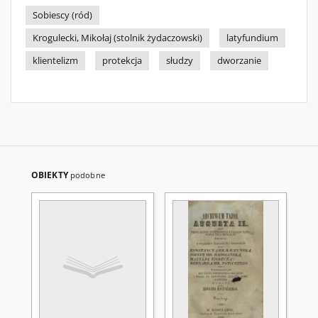
Sobiescy (ród)
Krogulecki, Mikołaj (stolnik żydaczowski)
latyfundium
klientelizm
protekcja
słudzy
dworzanie
OBIEKTY
podobne