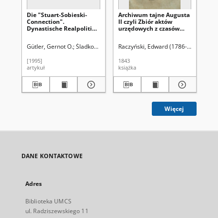
Die "Stuart-Sobieski-
Archiwum tajne Augusta
Wa
Connection".
II czyli Zbiór aktów
To
Dynastische Realpolitik
urzędowych z czasów
śm
oder diplomatische
panowania tego
Mi
Mesaliance?
monarchy. T. 2
Ra
Gütler, Gernot O.
Śladkowski, Wiesław (1935- ). Red.
Raczyński, Edward (1786-1845). Wyd
Pie
r.
[1995]
1843
202
artykuł
książka
art
Więcej
DANE KONTAKTOWE
Adres
Biblioteka UMCS
ul. Radziszewskiego 11