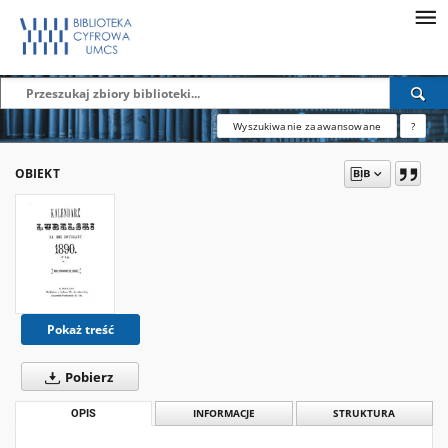
Wyszukiwanie zaawansowane
?
OBIEKT
Pokaż treść
Pobierz
OPIS
INFORMACJE
STRUKTURA