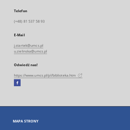
Telefon
(+48) 81 537 58 93
E-Mail
j.startek@umcs.pl
u.zielinska@umcs.pl
Odwiedź nas!
https://www.umcs.pl/pl/biblioteka.htm
Facebook
Link
zewnętrzny,
otworzy
się
w
nowej
MAPA STRONY
karcie