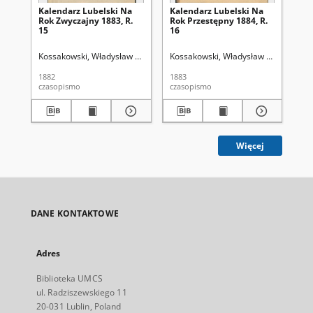
Kalendarz Lubelski Na
Kalendarz Lubelski Na
Ka
Rok Zwyczajny 1883, R.
Rok Przestępny 1884, R.
Ro
15
16
18
Kossakowski, Władysław (1833-1870)
Kossakowski, Władysław (1833-1870
Liedtke, Julian Konrad (1835-187
Ko
1882
1883
188
czasopismo
czasopismo
cza
Więcej
DANE KONTAKTOWE
Adres
Biblioteka UMCS
ul. Radziszewskiego 11
20-031 Lublin, Poland