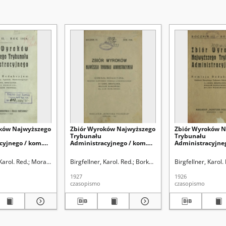
ków Najwyższego
Zbiór Wyroków Najwyższego
Zbiór Wyroków N
Trybunału
Trybunału
cyjnego / kom.
Administracyjnego / kom.
Administracyjneg
irgfellner [i in.]
red. Karol Birgfellner [i in.].
red. Karol Birgfell
R. 4 (1926)
R. 3 (1925)
9). Red.
Karol. Red.
Swinarski, Wacław. Red.
Morawski, Jan (1900-1977.) Red.
Birgfellner, Karol. Red.
Morawski, Jan (1900-1977.) Red.
Swinarski, Wacław. Red.
Borkowski, Wacław. Red.
Birgfellner, Karol.
Moraws
1927
1926
czasopismo
czasopismo