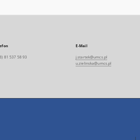
efon
E-Mail
8) 81 537 58 93
j.startek@umcs.pl
u.zielinska@umcs.pl