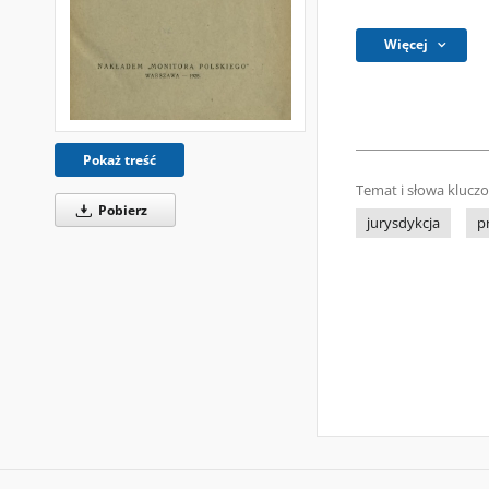
Więcej
Pokaż treść
Temat i słowa klucz
Pobierz
jurysdykcja
p