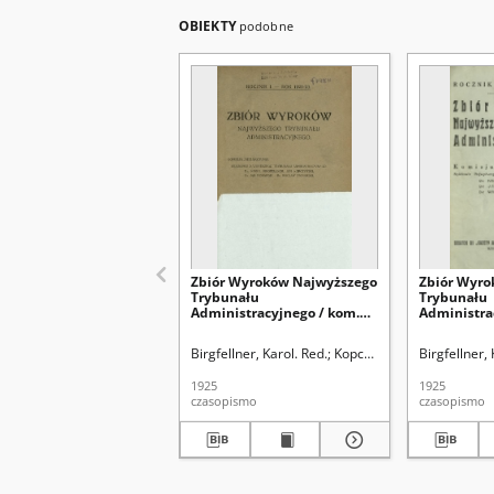
OBIEKTY
podobne
Zbiór Wyroków Najwyższego
Zbiór Wyro
Trybunału
Trybunału
Administracyjnego / kom.
Administra
red. Karol Birgfellner [i in.]
red. Karol B
R. 1 (1922/1923)
R. 2 (1924)
Birgfellner, Karol. Red.
Kopczyński, Jan (1876-193
Birgfellner, 
1925
1925
czasopismo
czasopismo