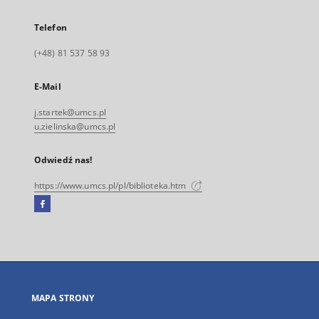
Telefon
(+48) 81 537 58 93
E-Mail
j.startek@umcs.pl
u.zielinska@umcs.pl
Odwiedź nas!
https://www.umcs.pl/pl/biblioteka.htm
Facebook
Link
zewnętrzny,
otworzy
się
w
nowej
MAPA STRONY
karcie