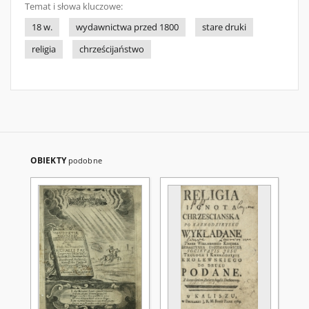
Temat i słowa kluczowe:
18 w.
wydawnictwa przed 1800
stare druki
religia
chrześcijaństwo
OBIEKTY
podobne