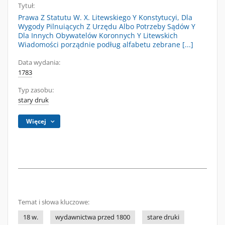
Tytuł:
Prawa Z Statutu W. X. Litewskiego Y Konstytucyi, Dla
Wygody Pilnuiących Z Urzędu Albo Potrzeby Sądów Y
Dla Innych Obywatelów Koronnych Y Litewskich
Wiadomości porządnie podług alfabetu zebrane [...]
Data wydania:
1783
Typ zasobu:
stary druk
Więcej
Temat i słowa kluczowe:
18 w.
wydawnictwa przed 1800
stare druki