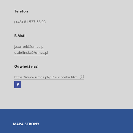
Telefon
(+48) 81 537 58 93
E-Mail
j.startek@umcs.pl
u.zielinska@umcs.pl
Odwiedź nas!
https://www.umcs.pl/pl/biblioteka.htm
Facebook
Link
zewnętrzny,
otworzy
się
w
nowej
MAPA STRONY
karcie