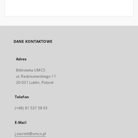
DANE KONTAKTOWE
Adres
Biblioteka UMCS
ul. Radziszewskiego 11
20-031 Lublin, Poland
Telefon
(+48) 81 537 58 93
E-Mail
j.startek@umcs.pl