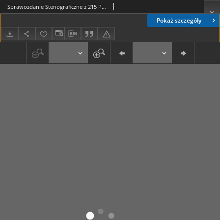
Sprawozdanie Stenograficzne z 215 Posiedzenia Sejmu Ustawodawczego z dnia 4 marca 1921 r.
Pokaż szczegóły