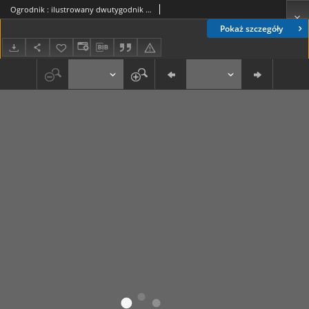
Ogrodnik : ilustrowany dwutygodnik dla zawodowców i miłośników ogrodnictwa : organ Związku Polskich Zrzeszeń Ogrodniczych. R. 22, nr 9 (15 maja 1932)
Pokaż szczegóły