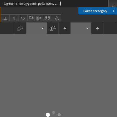
Ogrodnik : dwutygodnik poświęcony sprawom ogrodnictwa polskiego. R. 11, nr 23 (1 grudzień 1921)
Pokaż szczegóły