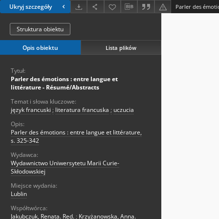
Ukryj szczegóły
Struktura obiektu
Opis obiektu
Lista plików
Tytuł:
Parler des émotions : entre langue et
littérature - Résumé/Abstracts
Temat i słowa kluczowe:
język francuski
;
literatura francuska
;
uczucia
Opis:
Parler des émotions : entre langue et littérature,
s. 325-342
Wydawca:
Wydawnictwo Uniwersytetu Marii Curie-
Skłodowskiej
Miejsce wydania:
Lublin
Współtwórca:
Jakubczuk, Renata. Red.
;
Krzyżanowska, Anna.