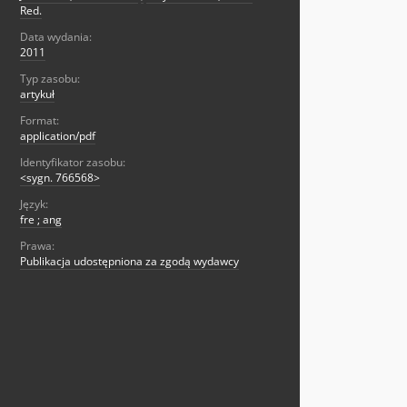
Red.
Data wydania:
2011
Typ zasobu:
artykuł
Format:
application/pdf
Identyfikator zasobu:
<sygn. 766568>
Język:
fre ; ang
Prawa:
Publikacja udostępniona za zgodą wydawcy