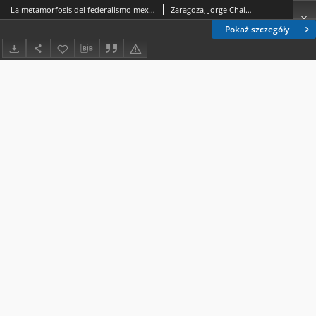
La metamorfosis del federalismo mexicano. ¿Hacia un federalismo asimétrico?
Zaragoza, Jorge Chaires.
Pokaż szczegóły