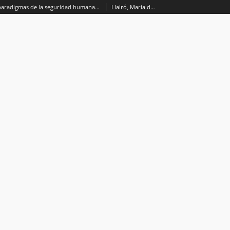
Viejos y nuevos paradigmas de la seguridad humana: controversias y nuevos desafíosen el siglo XXI
Llairó, Maria de Monserrat.