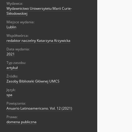
Wydawca:
Wydawnictwo Uniwersytetu Marii Curie-
Skłodowskiej
Miejsce wydania:
Lublin
Współtwórca:
redaktor naczelny Katarzyna Krzywicka
Data wydania:
2021
Typ zasobu:
artykuł
Źródło:
Zasoby Biblioteki Głównej UMCS
Język:
spa
Powiązania:
Anuario Latinoamericano. Vol. 12 (2021)
Prawa:
domena publiczna