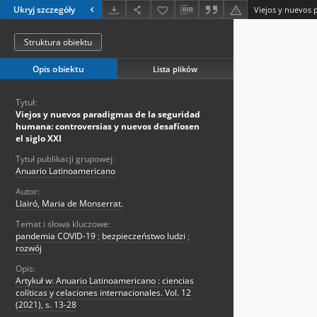
Ukryj szczegóły
Struktura obiektu
Opis obiektu
Lista plików
Tytuł:
Viejos y nuevos paradigmas de la seguridad
humana: controversias y nuevos desafíosen
el siglo XXI
Tytuł publikacji grupowej:
Anuario Latinoamericano
Autor:
Llairó, Maria de Monserrat.
Temat i słowa kluczowe:
pandemia COVID-19
;
bezpieczeństwo ludzi
;
rozwój
Opis:
Artykuł w: Anuario Latinoamericano : ciencias
colíticas y celaciones internacionales. Vol. 12
(2021), s. 13-28