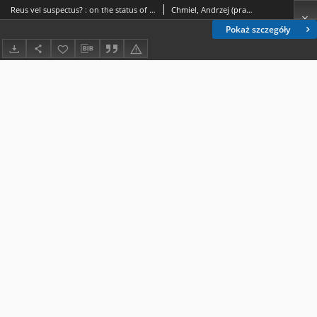
Reus vel suspectus? : on the status of the accused and the suspect in the Roman criminal procedure
Chmiel, Andrzej (prawo)
Pokaż szczegóły