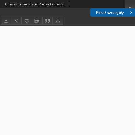
Annales Universitatis Mariae Curie-Skłodowska. Sectio D, Medicina. Vol. 16 (1961) - Spis treści
Pokaż szczegóły