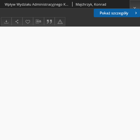
Wpływ Wydziału Administracyjnego Komitetu Wojewódzkiego Polskiej Zjednoczonej Partii Robotniczej na władzę sądowniczą w latach 1956-1975 : wybrane problemy
Majchrzyk, Konrad
Pokaż szczegóły