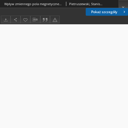
Wpływ zmiennego pola megnetycznego na własności biologiczne nasion gryki : doniesienie wstępne
Pietruszewski, Stanisław (1945- ).; Lizut-Skwarek, Maria.
Pokaż szczegóły