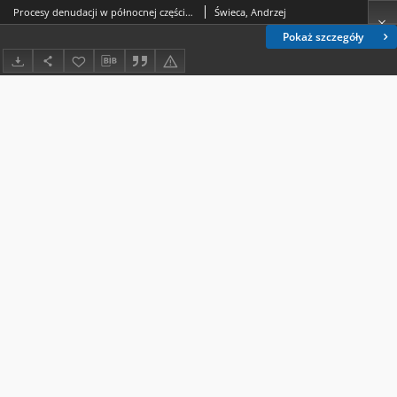
Procesy denudacji w północnej części Pagórów Chełmskich
Świeca, Andrzej
Pokaż szczegóły