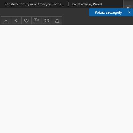
Państwo i polityka w Ameryce Łacińskiej. Zarys systemów państw latynoamerykańskich,, Piotr Łaciński (red.), Difin, Warszawa 2013, ss. 320, ISBN 978-83-7641-729-5
Kwiatkowski, Paweł
Pokaż szczegóły