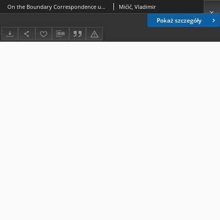
On the Boundary Correspondence under Quasiconformal Mappings in Space
Mićić, Vladimir
Pokaż szczegóły