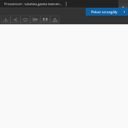
Proscenium : lubelska gazeta teatralna. Nr 30 (listopad 2017)
Pokaż szczegóły