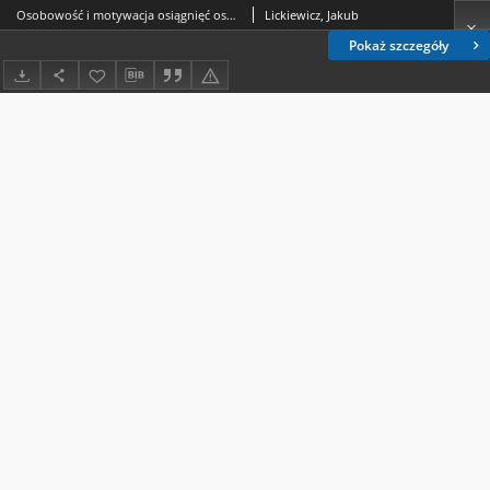
Osobowość i motywacja osiągnięć osób trenujących sztuki i sporty walki
Lickiewicz, Jakub
Pokaż szczegóły