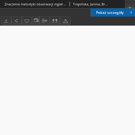
Znaczenie metodyki obserwacji mgieł dla wyznaczania liczby dni z mgłą
Trepińska, Janina; Brus, Tomasz
Pokaż szczegóły