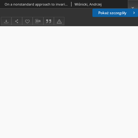
On a nonstandard approach to invariant measures for Markov operators
Wiśnicki, Andrzej
Pokaż szczegóły