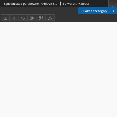
Sądownictwo polubowne i Arbitraż Bankowy jako organy pomagające konsumentowi na rynku usług finansowych
Folwarski, Mateusz
Pokaż szczegóły