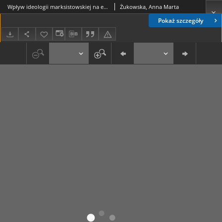
Wpływ ideologii marksistowskiej na edukację plastyczną w polskim szkolnictwie ogólnokształcącym w latach 1948–1959
Żukowska, Anna Marta
Pokaż szczegóły