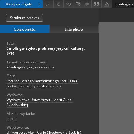
Ukryj szczegóły
Etnolingwist
Struktura obiektu
Opis obiektu
Lista plików
Tytuł:
Etnolingwistyka : problemy języka i kultury.
9/10
Temat i słowa kluczowe:
etnolingwistyka
;
czasopisma
Opis:
Pod red. Jerzego Bartmińskiego ; od 1998 r.
podtyt.: problemy języka i kultury
Wydawca:
Wydawnictwo Uniwersytetu Marii Curie-
Skłodowskiej
Miejsce wydania:
Lublin
Współtwórca:
Uniwersytet Marii Curie Skłodowskiej (Lublin).