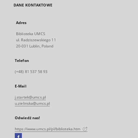
DANE KONTAKTOWE
Adres
Biblioteka UMCS
ul. Radziszewskiego 11
20-031 Lublin, Poland
Telefon
(+48) 81 537 58 93
E-Mail
j.startek@umcs.pl
u.zielinska@umcs.pl
Odwiedź nas!
https://www.umcs.pl/pl/biblioteka.htm
Facebook