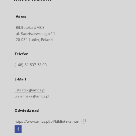
Adres
Biblioteka UMCS
ul. Radziszewskiego 11
20-031 Lublin, Poland
Telefon
(+48) 81 537 58 93
E-Mail
j.startek@umcs.pl
u.zielinska@umcs.pl
Odwiedź nas!
https://www.umcs.pl/pl/biblioteka.htm
Facebook
Link