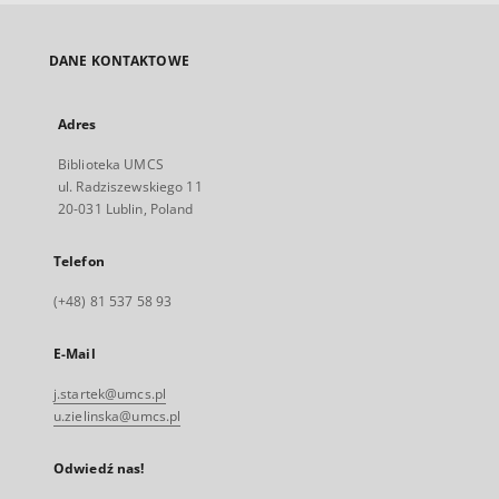
DANE KONTAKTOWE
Adres
Biblioteka UMCS
ul. Radziszewskiego 11
20-031 Lublin, Poland
Telefon
(+48) 81 537 58 93
E-Mail
j.startek@umcs.pl
u.zielinska@umcs.pl
Odwiedź nas!