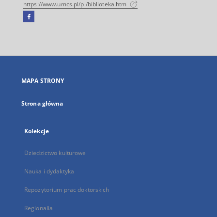
https://www.umcs.pl/pl/biblioteka.htm
Facebook
Link
zewnętrzny,
otworzy
się
w
nowej
MAPA STRONY
karcie
Strona główna
Kolekcje
Dziedzictwo kulturowe
Nauka i dydaktyka
Repozytorium prac doktorskich
Regionalia