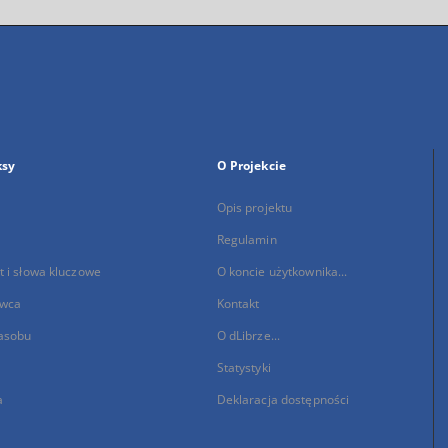
ksy
O Projekcie
Opis projektu
Regulamin
 i słowa kluczowe
O koncie użytkownika...
wca
Kontakt
asobu
O dLibrze...
Statystyki
a
Deklaracja dostępności