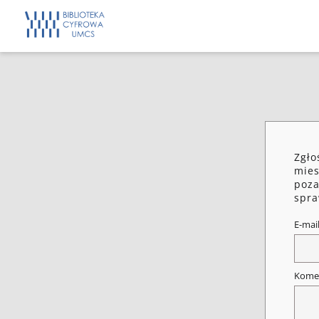
Zgło
mies
poza
spra
E-mai
Kome