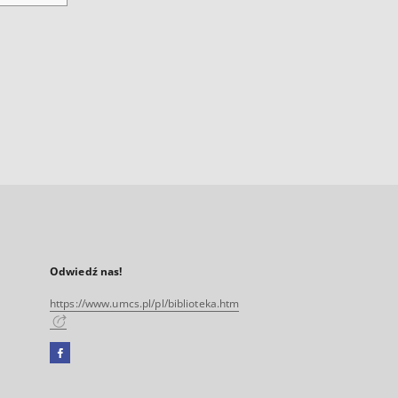
Odwiedź nas!
https://www.umcs.pl/pl/biblioteka.htm
Facebook
Link
zewnętrzny,