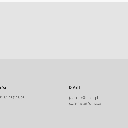
efon
E-Mail
8) 81 537 58 93
j.startek@umcs.pl
u.zielinska@umcs.pl