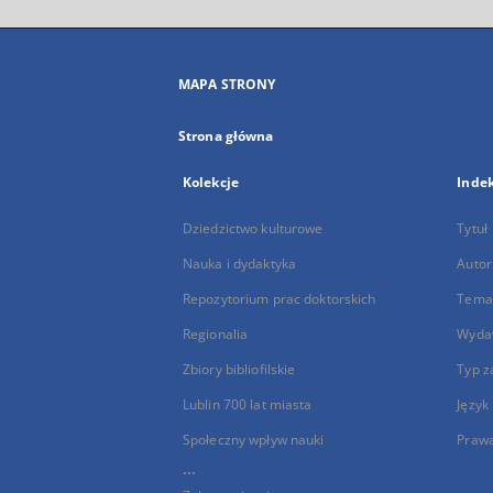
MAPA STRONY
Strona główna
Kolekcje
Inde
Dziedzictwo kulturowe
Tytuł
Nauka i dydaktyka
Autor
Repozytorium prac doktorskich
Temat
Regionalia
Wyda
Zbiory bibliofilskie
Typ z
Lublin 700 lat miasta
Język
Społeczny wpływ nauki
Praw
...