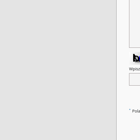
Wpisz
*
Pol