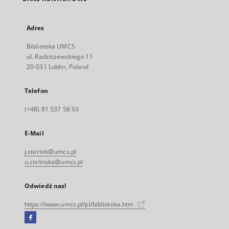
Adres
Biblioteka UMCS
ul. Radziszewskiego 11
20-031 Lublin, Poland
Telefon
(+48) 81 537 58 93
E-Mail
j.startek@umcs.pl
u.zielinska@umcs.pl
Odwiedź nas!
https://www.umcs.pl/pl/biblioteka.htm
Facebook
Link