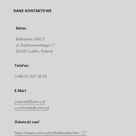
DANE KONTAKTOWE
Adres
Biblioteka UMCS
ul. Radziszewskiego 11
20-031 Lublin, Poland
Telefon
(+48) 81 537 58 93
E-Mail
j.startek@umcs.pl
u.zielinska@umcs.pl
Odwiedź nas!
https://www.umcs.pl/pl/biblioteka.htm