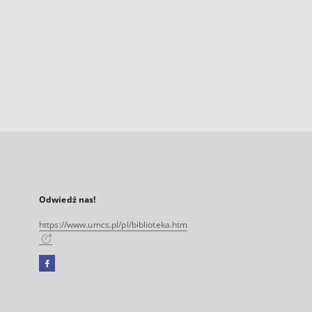
Odwiedź nas!
https://www.umcs.pl/pl/biblioteka.htm
Facebook
Link
zewnętrzny,
otworzy