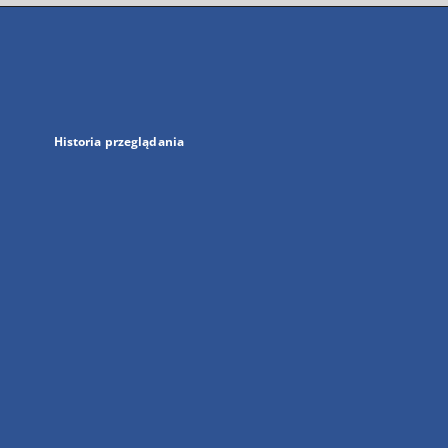
się
w
nowej
karcie
Historia przeglądania