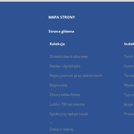
MAPA STRONY
Strona główna
Kolekcje
Inde
Dziedzictwo kulturowe
Tytuł
Nauka i dydaktyka
Autor
Repozytorium prac doktorskich
Temat
Regionalia
Wyda
Zbiory bibliofilskie
Typ z
Lublin 700 lat miasta
Język
Społeczny wpływ nauki
Praw
...
Zobacz więcej