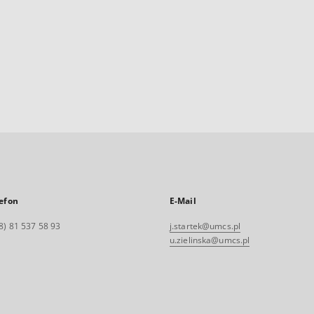
efon
E-Mail
8) 81 537 58 93
j.startek@umcs.pl
u.zielinska@umcs.pl