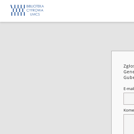
Zgło
Gene
Gube
E-mai
Kome