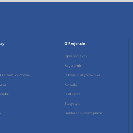
ksy
O Projekcie
Opis projektu
Regulamin
 i słowa kluczowe
O koncie użytkownika...
wca
Kontakt
asobu
O dLibrze...
Statystyki
a
Deklaracja dostępności