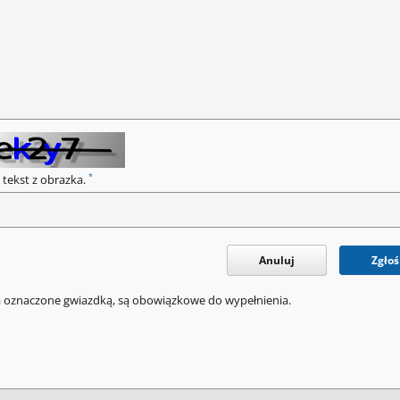
*
 tekst z obrazka.
Anuluj
Zgłoś
a oznaczone gwiazdką, są obowiązkowe do wypełnienia.