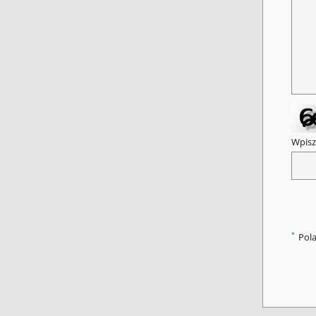
Wpisz
*
Pol